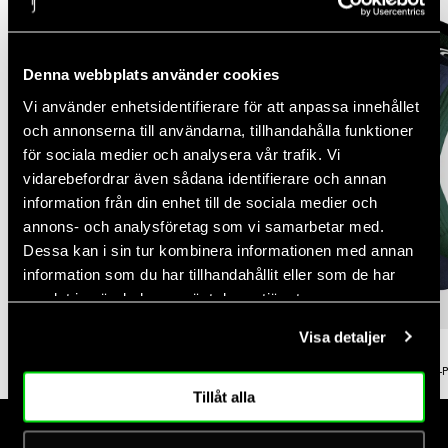
Denna webbplats använder cookies
Vi använder enhetsidentifierare för att anpassa innehållet
och annonserna till användarna, tillhandahålla funktioner
för sociala medier och analysera vår trafik. Vi
vidarebefordrar även sådana identifierare och annan
information från din enhet till de sociala medier och
annons- och analysföretag som vi samarbetar med.
Dessa kan i sin tur kombinera informationen med annan
information som du har tillhandahållit eller som de har
samlat in när du har använt deras tjänster.
-20%
-40%
Visa detaljer
Rating:
out of 5 stars
Rating:
out of 5 stars
(46)
(157)
4.6
4.7
Fred Performance Cap
Cushioned Performance Socks 3-
Regular
Sale
Regular
Sale
$30.00
$24.00
$20.00
$12.00
Tillåt alla
price
price
price
price