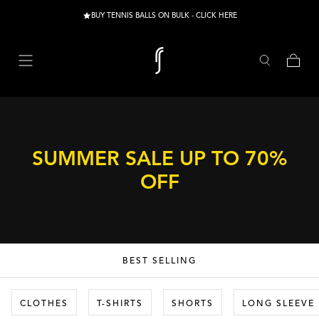
Skip to content
BUY TENNIS BALLS ON BULK - CLICK HERE
Cart
NEWS
BESTSELLERS
CAMPAIGNS
SUMMER SALE UP TO 70%
OFF
BEST SELLING
CLOTHES
T-SHIRTS
SHORTS
LONG SLEEVE