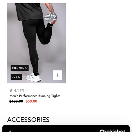
RUNNING
-50%
Rating:
out of 5 stars
(9)
4.1
Men's Performance Running Tights
Regular
Sale
$100.00
$50.00
price
price
ACCESSORIES