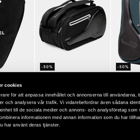
-50%
-50%
tars
Rating:
out of 5 stars
Rating:
out 
(25)
(25)
4.3
4.3
r cookies
 Cover
Pro Padel Bag
Pro Padel Bag
rare för att anpassa innehållet och annonserna till användarna, t
Regular
Sale
Regular
Sale
$140.00
$70.00
$140.00
$70.
er och analysera vår trafik. Vi vidarebefordrar även sådana ident
price
price
price
price
 enhet till de sociala medier och annons- och analysföretag som
ombinera informationen med annan information som du har tillhand
u har använt deras tjänster.