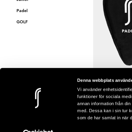
Padel
GOLF
Rating:
out of 5 s
(29)
3.8
Denna webbplats använde
Classic Padel Racket
Vi använder enhetsidentifie
Regular
$18.00
funktioner för sociala medi
price
annan information från din
med. Dessa kan i sin tur k
som de har samlat in när d