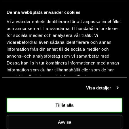
SIGN UP! Be the first to know about great deals and news!
Denna webbplats använder cookies
EMAIL
Vi använder enhetsidentifierare för att anpassa innehållet
SUBMIT
och annonserna till användarna, tillhandahålla funktioner
för sociala medier och analysera vår trafik. Vi
Change shipping country: USD | $
vidarebefordrar även sådana identifierare och annan
information från din enhet till de sociala medier och
annons- och analysföretag som vi samarbetar med.
Dessa kan i sin tur kombinera informationen med annan
SHOP NOW
information som du har tillhandahållit eller som de har
samlat in när du har använt deras tjänster.
Men's Sportswear
Visa detaljer
Women's Sportswear
Junior Sportswear
Tillåt alla
Tennis Equipment
Padel Equipment
Avvisa
Outlet